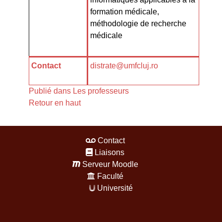
formation médicale,
méthodologie de recherche
médicale
Contact
distrate@umfcluj.ro
Publié dans
Les professeurs
Retour en haut
Contact
Liaisons
Serveur Moodle
Faculté
Université