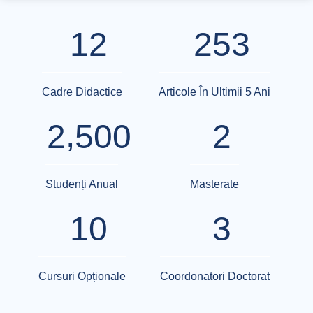
1
2
2
5
3
Cadre Didactice
Articole În Ultimii 5 Ani
,
2
5
0
0
2
Studenți Anual
Masterate
1
0
3
Cursuri Opționale
Coordonatori Doctorat