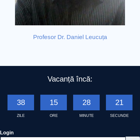
Profesor Dr. Daniel Leucuța
Conf
că
Vacanță încă:
38
15
28
20
ZILE
ORE
MINUTE
SECUNDE
Login
Utilizator